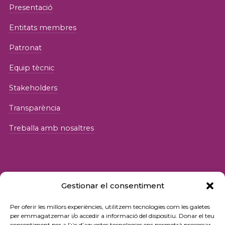
Presentació
Entitats membres
Patronat
Equip tècnic
Stakeholders
Transparència
Treballa amb nosaltres
Gestionar el consentiment
© 2026 Fundació iSocial
Per oferir les millors experiències, utilitzem tecnologies com les galetes
per emmagatzemar i/o accedir a informació del dispositiu. Donar el teu
consentiment per a l’ús d’aquestes tecnologies ens permetrà processar