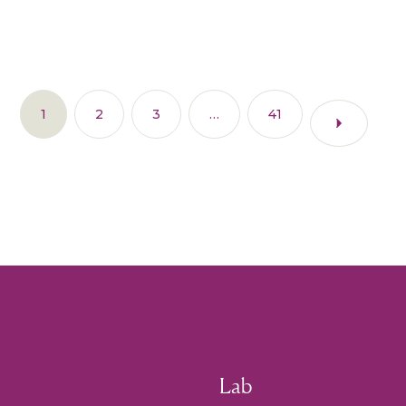
1
2
3
…
41
Lab