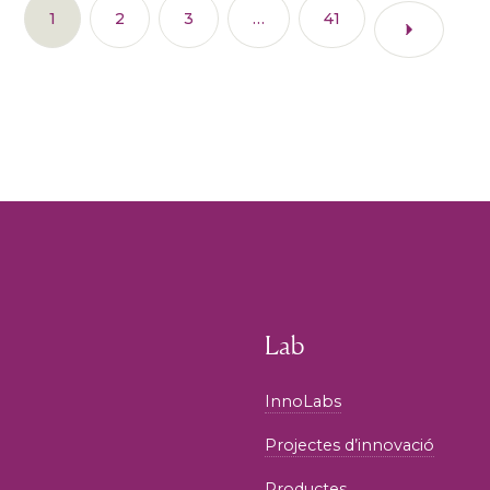
1
2
3
…
41
Lab
InnoLabs
Projectes d’innovació
Productes