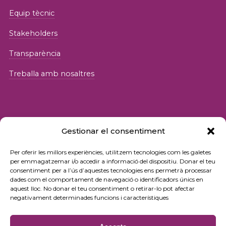
Equip tècnic
Stakeholders
Transparència
Treballa amb nosaltres
Gestionar el consentiment
© 2026 Fundació iSocial
Per oferir les millors experiències, utilitzem tecnologies com les galetes
per emmagatzemar i/o accedir a informació del dispositiu. Donar el teu
consentiment per a l’ús d’aquestes tecnologies ens permetrà processar
Política de privacitat
dades com el comportament de navegació o identificadors únics en
aquest lloc. No donar el teu consentiment o retirar-lo pot afectar
Condicions d’ús
negativament determinades funcions i característiques
Política de cookies