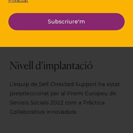
Privacitat
Nivell d’implantació
L’equip de Self-Directed Support ha estat
preseleccionat per al Premi Europeu de
Serveis Socials 2022 com a Pràctica
Col·laborativa innovadora.