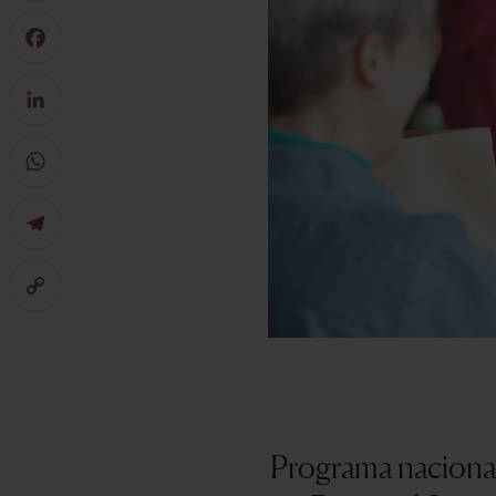
Mastodon
Facebook
LinkedIn
WhatsApp
Telegram
Copy
Link
Programa nacional 