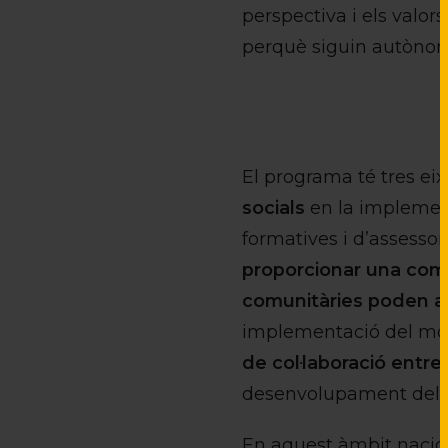
perspectiva i els valor
perquè siguin autònom
El programa té tres eix
socials
en la implement
formatives i d’assessor
proporcionar una comun
comunitàries poden 
implementació del mode
de col·laboració entre 
desenvolupament del m
En aquest àmbit nacion