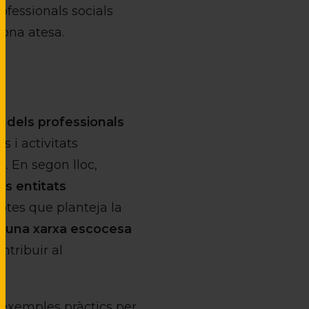
ofessionals socials
ona atesa.
a dels professionals
 i activitats
. En segon lloc,
es entitats
eptes que planteja la
r una xarxa escocesa
ntribuir al
 exemples pràctics per