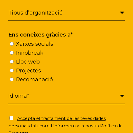
s, el programa està treballant per aconseguir que 
guts com a membres de la força laboral de l’atenci
l marc legal escocès que facilitin la implementaci
Ens coneixes gràcies a*
Xarxes socials
Innobreak
Lloc web
Projectes
Recomanació
Localització
Escòcia, Regne Unit
Accepta el tractament de les teves dades
personals tal i com t’informem a la nostra Política de