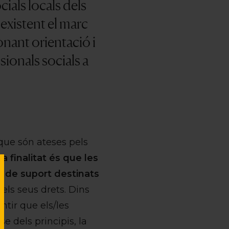
ials locals dels
 existent el marc
onant orientació i
sionals socials a
que són ateses pels
La finalitat és que les
ns de suport destinats
 els seus drets. Dins
tir que els/les
e dels principis, la