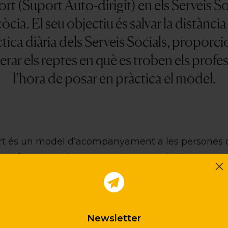
t (Suport Auto-dirigit) en els Serveis Soc
còcia.
El seu objectiu és salvar la distància
ctica diària dels Serveis Socials, proporci
rar els reptes en què es troben els profes
l’hora de posar en pràctica el model.
ort és un model d’acompanyament a les persones 
n enfocament de suport en la presa de decisions.
ol i poder d’elecció sobre les accions o els pla
ondicions de vida
, a partir de les seves demandes i
quest programa de Social Work Scotland vol garan
Newsletter
siguin capaços d’implementar el model sobre la bas