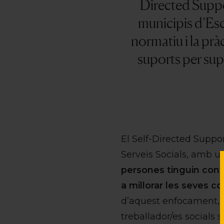
Directed Suppor
municipis d’Es
normatiu i la prà
suports per supe
El Self-Directed Supp
Serveis Socials, amb u
persones tinguin contr
a millorar les seves c
d’aquest enfocament, a
treballador/es socials 