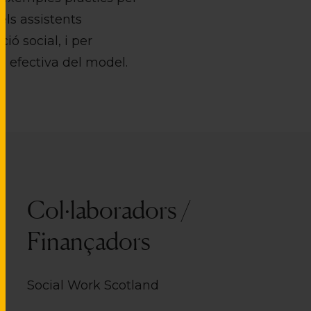
els assistents
ó social, i per
ó efectiva del model.
Col·laboradors /
Finançadors
Social Work Scotland