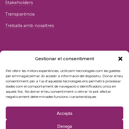
Stakeholders
Transparència
Treballa amb nosaltres
Gestionar el consentiment
© 2026 Fundació iSocial
Per oferir les millors experiències, utilitzem tecnologies com les galetes
per emmagatzemar i/o accedir a informació del dispositiu. Donar el teu
consentiment per a l’ús d’aquestes tecnologies ens permetrà processar
Política de privacitat
dades com el comportament de navegació o identificadors únics en
aquest lloc. No donar el teu consentiment o retirar-lo pot afectar
Condicions d’ús
negativament determinades funcions i característiques
Política de cookies
Accepta
Contacte
Denega