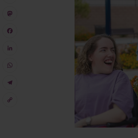
X
Mastodon
Facebook
LinkedIn
WhatsApp
Telegram
Copy
Link