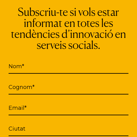
ació Catalana Síndrome de Down (FCSD) i Fundac
Subscriu-te si vols estar
 suport del Departament de Drets Socials de la Ge
ia de Gestió d’Ajuts Universitaris i de Recerca (A
informat en totes les
tendències d’innovació en
ació de professionals d’aquestes set entitats, de 
serveis socials.
ual, de personal investigador i d’estudiants de la
er a la ideació de solucions
, la selecció de propost
Nom*
4, en el marc del grup de treball d’iSocial
All by 
Cognom*
ual de les set entitats, juntament amb els professio
ificat
un total de 150 dificultats per a l’autonom
an en els respectius espais de diàleg: comunicació
Email*
ió, tasques domèstiques i mobilitat.
Ciutat
iàleg entre agents socials i tecnològics tindran llo