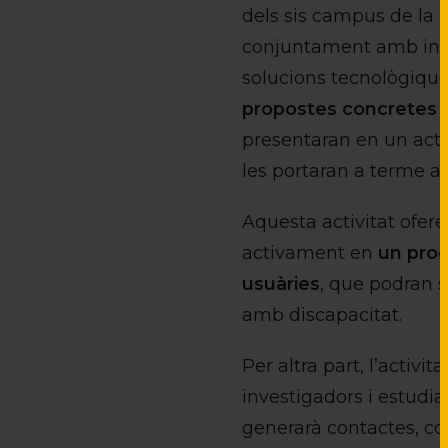
dels sis campus de la U
conjuntament amb inves
solucions tecnològique
propostes concretes
i
presentaran en un acte
les portaran a terme a
Aquesta activitat ofere
activament en
un proc
usuàries
, que podran 
amb discapacitat.
Per altra part, l’activit
investigadors i estudia
generarà contactes, com