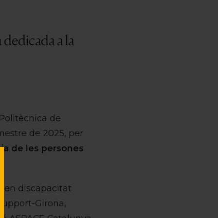
à dedicada a la
 Politècnica de
emestre de 2025, per
ia de les persones
s en discapacitat
Support-Girona,