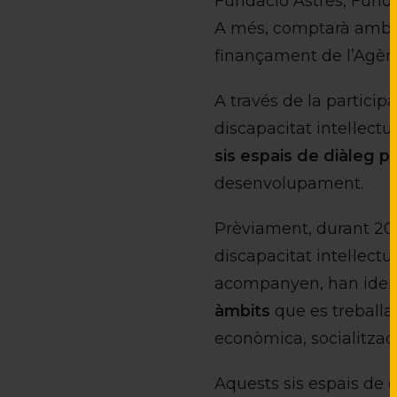
Fundació Astres, Fund
A més, comptarà amb el
finançament de l’Agènc
A través de la particip
discapacitat intel·lect
sis espais de diàleg p
desenvolupament.
Prèviament, durant 202
discapacitat intel·lect
acompanyen, han ident
àmbits
que es treballar
econòmica, socialitzac
Aquests sis espais de d