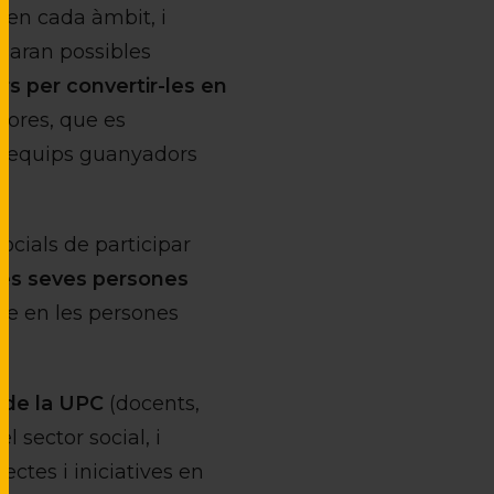
s en cada àmbit, i
saran possibles
ers per convertir-les en
dores, que es
ls equips guanyadors
ocials de participar
 les seves persones
te en les persones
s de la UPC
(docents,
 sector social, i
ctes i iniciatives en