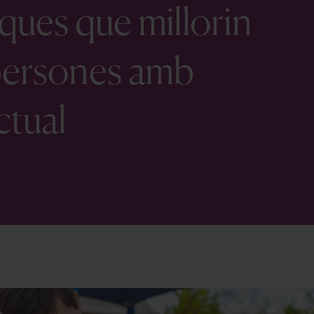
ques que millorin
 persones amb
ctual