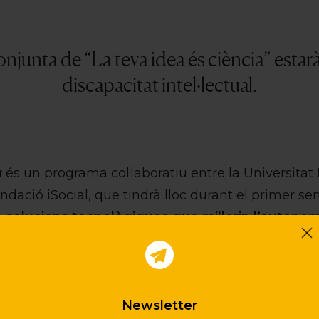
onjunta de “La teva idea és ciència” estar
discapacitat intel·lectual.
a
és un programa col·laboratiu entre la Universitat
ndació iSocial, que tindrà lloc durant el primer s
e
solucions tecnològiques que millorin l’autonom
·lectual
.
iparan set entitats membres d’iSocial especialitzade
ó El Maresme, Fundació Ampans, Associació ALBA, 
Newsletter