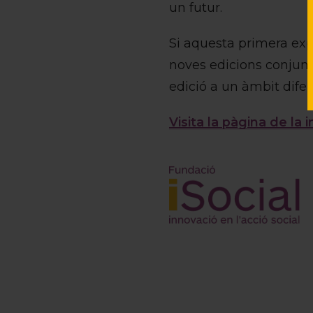
un futur.
Si aquesta primera exper
noves edicions conjunt
edició a un àmbit difere
Visita la pàgina de la 