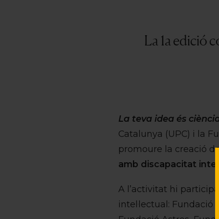
La 1a edició c
La teva idea és ciènci
Catalunya (UPC) i la Fu
promoure la creació d
amb discapacitat intel
A l’activitat hi partic
intel·lectual: Fundaci