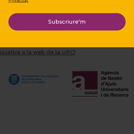
Privacitat
iència resulta positiva, la voluntat d’iSocial i de 
es de La teva idea és ciència en els anys vinents,
nt d’intervenció social de les entitats d’iSocial.
iniciativa a la web de la UPC!