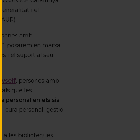
ió ASPACE Catalunya.
neralitat i el
GAUR).
persones amb
 UPC, posarem en marxa
es i el suport al seu
myself
, persones amb
nals que les
ia personal en els sis
, cura personal, gestió
c a les biblioteques