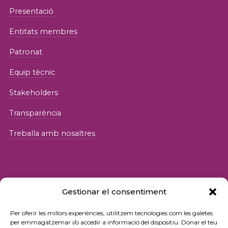
Presentació
Entitats membres
Patronat
Equip tècnic
Stakeholders
Transparència
Treballa amb nosaltres
Gestionar el consentiment
© 2026 Fundació iSocial
Per oferir les millors experiències, utilitzem tecnologies com les galetes
per emmagatzemar i/o accedir a informació del dispositiu. Donar el teu