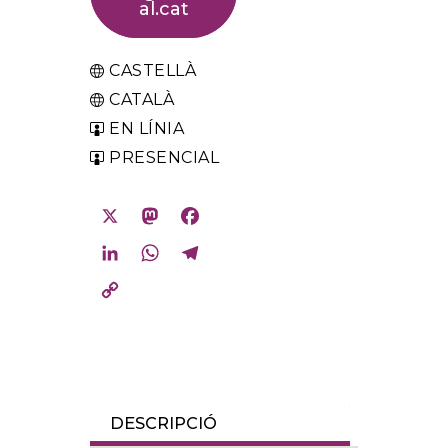
al.cat
CASTELLÀ
CATALÀ
EN LÍNIA
PRESENCIAL
X
Mastodon
Facebook
LinkedIn
WhatsApp
Telegram
Copy
Link
DESCRIPCIÓ