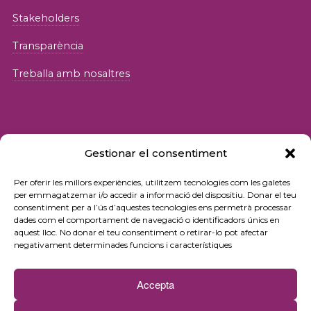
Stakeholders
Transparència
Treballa amb nosaltres
Gestionar el consentiment
© 2026 Fundació iSocial
Per oferir les millors experiències, utilitzem tecnologies com les galetes
per emmagatzemar i/o accedir a informació del dispositiu. Donar el teu
consentiment per a l’ús d’aquestes tecnologies ens permetrà processar
Política de privacitat
dades com el comportament de navegació o identificadors únics en
aquest lloc. No donar el teu consentiment o retirar-lo pot afectar
Condicions d’ús
negativament determinades funcions i característiques
Política de cookies
Accepta
Contacte