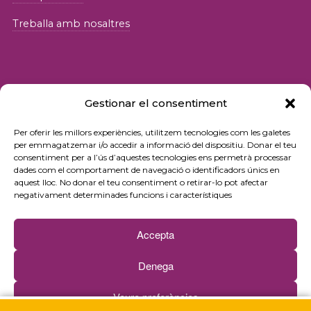
Treballa amb nosaltres
Gestionar el consentiment
© 2026 Fundació iSocial
Per oferir les millors experiències, utilitzem tecnologies com les galetes
per emmagatzemar i/o accedir a informació del dispositiu. Donar el teu
consentiment per a l’ús d’aquestes tecnologies ens permetrà processar
Política de privacitat
dades com el comportament de navegació o identificadors únics en
aquest lloc. No donar el teu consentiment o retirar-lo pot afectar
Condicions d’ús
negativament determinades funcions i característiques
Política de cookies
Accepta
Contacte
Denega
Newsletter
Veure preferències