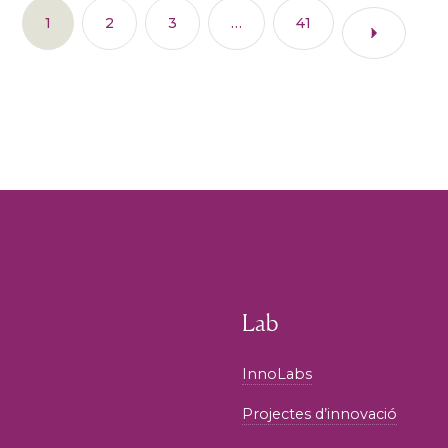
1
2
3
…
41
Lab
InnoLabs
Projectes d’innovació