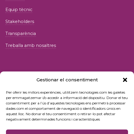
Equip tècnic
Stakeholders
Transparència
Treballa amb nosaltres
Gestionar el consentiment
© 2026 Fundació iSocial
Per oferir les millors experiències, utilitzem tecnologies com les galetes
per emmagatzemar i/o accedir a informació del dispositiu. Donar el teu
consentiment per a l’ús d’aquestes tecnologies ens permetrà processar
Política de privacitat
dades com el comportament de navegació o identificadors únics en
aquest lloc. No donar el teu consentiment o retirar-lo pot afectar
Condicions d’ús
negativament determinades funcions i característiques
Política de cookies