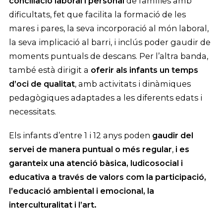
conciliació laboral i personal
de famílies amb
dificultats, fet que facilita la formació de les
mares i pares, la seva incorporació al món laboral,
la seva implicació al barri, i inclús poder gaudir de
moments puntuals de descans. Per l’altra banda,
també està dirigit a
oferir als infants un temps
d’oci de qualitat
, amb activitats i dinàmiques
pedagògiques adaptades a les diferents edats i
necessitats.
Els infants d’entre 1 i 12 anys poden
gaudir del
servei de manera puntual o més regular
,
i es
garanteix una atenció bàsica, ludicosocial i
educativa a través de valors com la participació,
l’educació ambiental i emocional, la
interculturalitat i l’art.