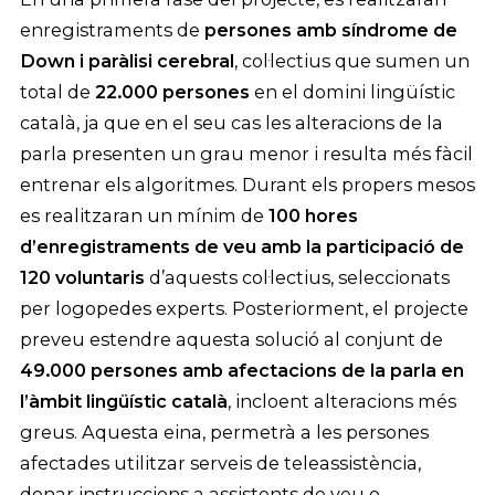
enregistraments de
persones amb síndrome de
Down i paràlisi cerebral
, col·lectius que sumen un
total de
22.000 persones
en el domini lingüístic
català, ja que en el seu cas les alteracions de la
parla presenten un grau menor i resulta més fàcil
entrenar els algoritmes. Durant els propers mesos
es realitzaran un mínim de
100 hores
d’enregistraments de veu amb la participació de
120 voluntaris
d’aquests col·lectius, seleccionats
per logopedes experts. Posteriorment, el projecte
preveu estendre aquesta solució al conjunt de
49.000 persones amb afectacions de la parla en
l’àmbit lingüístic català
, incloent alteracions més
greus. Aquesta eina, permetrà a les persones
afectades utilitzar serveis de teleassistència,
donar instruccions a assistents de veu o