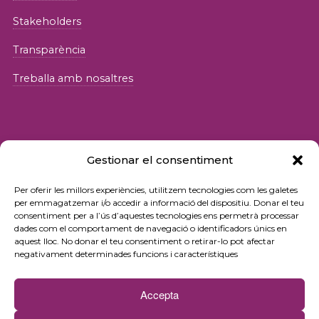
Stakeholders
Transparència
Treballa amb nosaltres
Gestionar el consentiment
© 2026 Fundació iSocial
Per oferir les millors experiències, utilitzem tecnologies com les galetes
per emmagatzemar i/o accedir a informació del dispositiu. Donar el teu
consentiment per a l’ús d’aquestes tecnologies ens permetrà processar
Política de privacitat
dades com el comportament de navegació o identificadors únics en
aquest lloc. No donar el teu consentiment o retirar-lo pot afectar
Condicions d’ús
negativament determinades funcions i característiques
Política de cookies
Accepta
Contacte