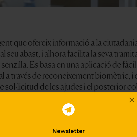
igent que ofereix informació a la ciutadani
al seu abast
, i alhora facilita la seva tra
senzilla. Es basa en una
aplicació de fàcil
tal a través de reconeixement biomètric, i
 sol·licitud de les ajudes i el posterior 
Newsletter