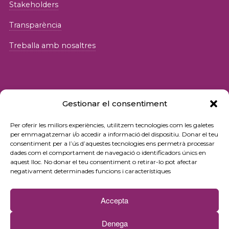
Stakeholders
Transparència
Treballa amb nosaltres
Gestionar el consentiment
© 2026 Fundació iSocial
Per oferir les millors experiències, utilitzem tecnologies com les galetes
per emmagatzemar i/o accedir a informació del dispositiu. Donar el teu
consentiment per a l’ús d’aquestes tecnologies ens permetrà processar
Política de privacitat
dades com el comportament de navegació o identificadors únics en
aquest lloc. No donar el teu consentiment o retirar-lo pot afectar
Condicions d’ús
negativament determinades funcions i característiques
Política de cookies
Accepta
Contacte
Denega
Newsletter