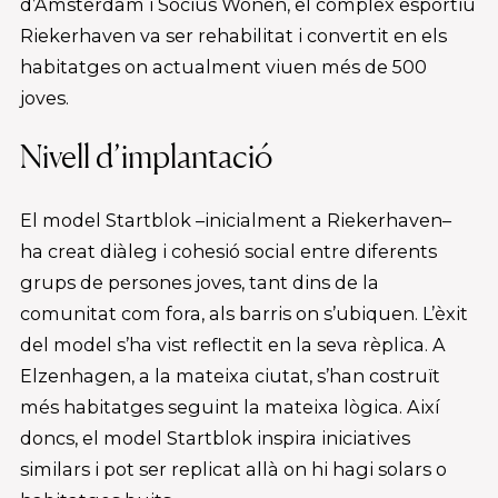
d’Amsterdam i Socius Wonen, el complex esportiu
Riekerhaven va ser rehabilitat i convertit en els
habitatges on actualment viuen més de 500
joves.
Nivell d’implantació
El model Startblok –inicialment a Riekerhaven–
ha creat diàleg i cohesió social entre diferents
grups de persones joves, tant dins de la
comunitat com fora, als barris on s’ubiquen. L’èxit
del model s’ha vist reflectit en la seva rèplica. A
Elzenhagen, a la mateixa ciutat, s’han costruït
més habitatges seguint la mateixa lògica. Així
doncs, el model Startblok inspira iniciatives
similars i pot ser replicat allà on hi hagi solars o