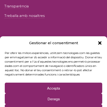
Transparència
Treballa amb nosaltres
Gestionar el consentiment
© 2026 Fundació iSocial
Per oferir les millors experiències, utilitzem tecnologies com les galetes
per emmagatzemar i/o accedir a informació del dispositiu. Donar el teu
consentiment per a l’ús d’aquestes tecnologies ens permetrà processar
Política de privacitat
dades com el comportament de navegació o identificadors únics en
aquest lloc. No donar el teu consentiment o retirar-lo pot afectar
Condicions d’ús
negativament determinades funcions i característiques
Política de cookies
Accepta
Contacte
Denega
Newsletter