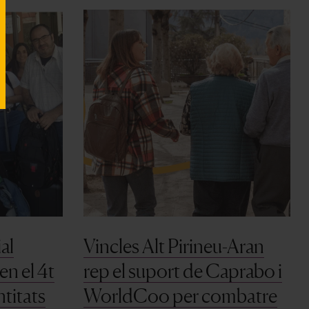
al
Vincles Alt Pirineu-Aran
en el 4t
rep el suport de Caprabo i
ntitats
WorldCoo per combatre