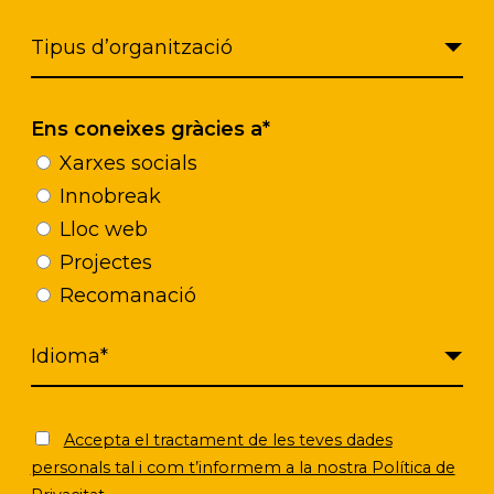
na, la coneguda ACP.
Però avui sabem que no es tr
e els professionals prenguin decisions tenint pr
, sinó d’oferir-li els suports que necessita per p
xò és el que busca garantir el model europeu del S
Ens coneixes gràcies a*
Xarxes socials
Innobreak
Lloc web
Projectes
Recomanació
Accepta el tractament de les teves dades
personals tal i com t’informem a la nostra Política de