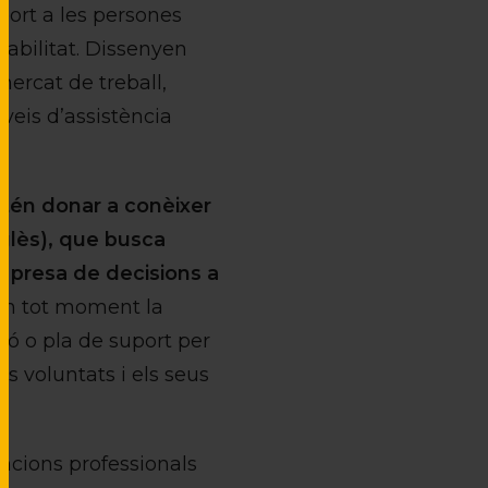
port a les persones
erabilitat. Dissenyen
mercat de treball,
rveis d’assistència
tén donar a conèixer
nglès), que busca
a presa de decisions a
 en tot moment la
cció o pla de suport per
es voluntats i els seus
encions professionals