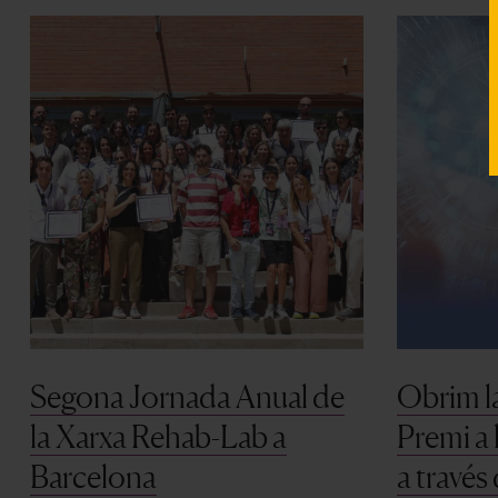
Segona Jornada Anual de
Obrim l
la Xarxa Rehab-Lab a
Premi a 
Barcelona
a través 