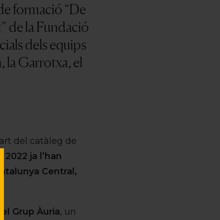
 de formació
“De
t” de la Fundació
cials dels equips
 la Garrotxa, el
art del catàleg de
 2022 ja l’han
atalunya Central,
el Grup Àuria
, un