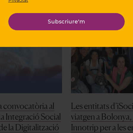
Privacitat
a convocatòria al
Les entitats d’iSoci
la Integració Social
viatgen a Bolonya, 
de la Digitalització
Innotrip per a les e