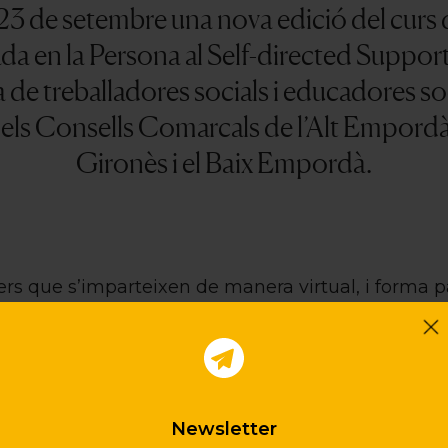
 23 de setembre una nova edició del curs
da en la Persona al Self-directed Suppor
a de treballadores socials i educadores so
els Consells Comarcals de l’Alt Empordà,
Gironès i el Baix Empordà.
lers que s’imparteixen de manera virtual, i forma p
ió Catalana de Municipis (ACM).
Durant aquest any
onals de 27 Àrees Bàsiques de les vegueries de C
Pirineu-Aran, Ponent i Penedès.
Newsletter
e també han realitzat el curs 27 professionals d