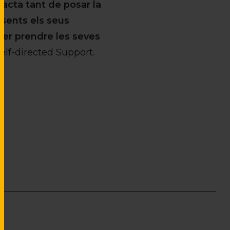
acta tant de posar la
esents els seus
oder prendre les seves
elf-directed Support.