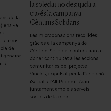
la soledat no desitjada a
través la campanya
veis de la
Cèntims Solidaris
a) ens va
seu
Les microdonacions recollides
ial i ens
gràcies a la campanya de
ncia de
Cèntims Solidaris contribuiran a
 i generar
donar continuïtat a les accions
 la
comunitàries del projecte
Vincles, impulsat per la Fundació
iSocial a l’Alt Pirineu i Aran
juntament amb els serveis
socials de la regió