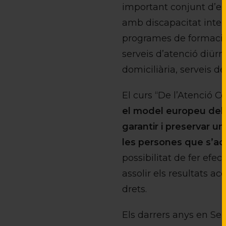
important conjunt d’en
amb discapacitat intel·l
programes de formació e
serveis d’atenció diürn
domici­liària, serveis de
El curs “De l’Atenció C
el model europeu del 
garantir i preservar 
les persones que s’adr
possibilitat de fer efec
assolir els resultats ac
drets.
Els darrers anys en Ser