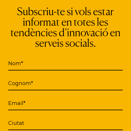
titats d’economia social d’Igualada que donen su
Subscriu-te si vols estar
ectual, especials dificul­tats, risc d’exclusió o vuln
informat en totes les
specialitzada, itineraris per a la incorporació al 
tendències d’innovació en
a, ocupa­ció terapèutica, acolliment residencial, se
serveis socials.
 lleure i voluntariat.
entrada en la Persona al Self-directed Support”
pre
Nom*
Suport Auto-dirigit (Self-directed Support en a
un enfocament de donar suport i acompanyar en l
ecen als Serveis Socials bàsics
, a fi que tinguin
Cognom*
tius l’elecció i el control sobre com s’organitza l’a
ordats amb els/les professionals, a partir de les sev
Email*
Ciutat
veis Socials s’ha consolidat l’enfocament d’interv