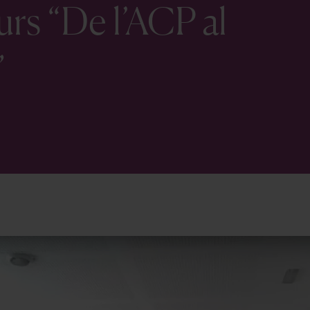
urs “De l’ACP al
”