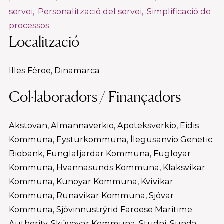
servei
Personalització del servei
Simplificació de
processos
Localització
Illes Fèroe, Dinamarca
Col·laboradors / Finançadors
Akstovan, Almannaverkio, Apoteksverkio, Eidis
Kommuna, Eysturkommuna, Ílegusanvio Genetic
Biobank, Funglafjardar Kommuna, Fugloyar
Kommuna, Hvannasunds Kommuna, Klaksvíkar
Kommuna, Kunoyar Kommuna, Kvívíkar
Kommuna, Runavíkar Kommuna, Sjóvar
Kommuna, Sjóvinnustrýrid Faroese Maritime
Authority, Skúvoyar Kommuna, Studni, Sunda