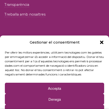
Transparència
Treballa amb nosaltres
Gestionar el consentiment
© 2026 Fundació iSocial
Per oferir les millors experiències, utilitzem tecnologies com les galetes
per emmagatzemar i/o accedir a informació del dispositiu. Donar el teu
consentiment per a l’ús d’aquestes tecnologies ens permetrà processar
Política de privacitat
dades com el comportament de navegació o identificadors únics en
aquest lloc. No donar el teu consentiment o retirar-lo pot afectar
Condicions d’ús
negativament determinades funcions i característiques
Política de cookies
Accepta
Contacte
Denega
Newsletter