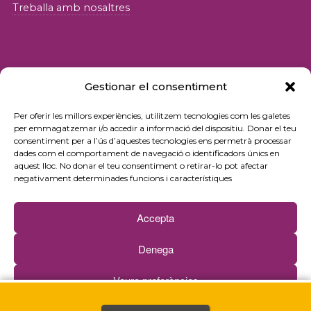
Treballa amb nosaltres
Gestionar el consentiment
© 2026 Fundació iSocial
Per oferir les millors experiències, utilitzem tecnologies com les galetes
per emmagatzemar i/o accedir a informació del dispositiu. Donar el teu
consentiment per a l’ús d’aquestes tecnologies ens permetrà processar
Política de privacitat
dades com el comportament de navegació o identificadors únics en
aquest lloc. No donar el teu consentiment o retirar-lo pot afectar
Condicions d’ús
negativament determinades funcions i característiques
Política de cookies
Accepta
Contacte
Denega
Newsletter
Veure preferències
Web by
Ideamatic