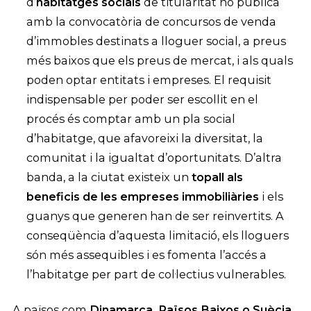
d’
habitatges socials
de titularitat no pública
amb la convocatòria de concursos de venda
d’immobles destinats a lloguer social, a preus
més baixos que els preus de mercat, i als quals
poden optar entitats i empreses. El requisit
indispensable per poder ser escollit en el
procés és comptar amb un pla social
d’habitatge, que afavoreixi la diversitat, la
comunitat i la igualtat d’oportunitats. D’altra
banda, a la ciutat existeix un
topall als
beneficis de les empreses immobiliàries
i els
guanys que generen han de ser reinvertits. A
conseqüència d’aquesta limitació, els lloguers
són més assequibles i es fomenta l’accés a
l’habitatge per part de col·lectius vulnerables.
A països com
Dinamarca, Països Baixos o Suècia