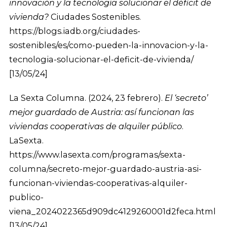
innovación y la tecnología solucionar el déficit de
vivienda?
Ciudades Sostenibles.
https://blogs.iadb.org/ciudades-
sostenibles/es/como-pueden-la-innovacion-y-la-
tecnologia-solucionar-el-deficit-de-vivienda/
[13/05/24]
La Sexta Columna. (2024, 23 febrero).
El ‘secreto’
mejor guardado de Austria: así funcionan las
viviendas cooperativas de alquiler público
.
LaSexta.
https://www.lasexta.com/programas/sexta-
columna/secreto-mejor-guardado-austria-asi-
funcionan-viviendas-cooperativas-alquiler-
publico-
viena_2024022365d909dc4129260001d2feca.html
[13/05/24]